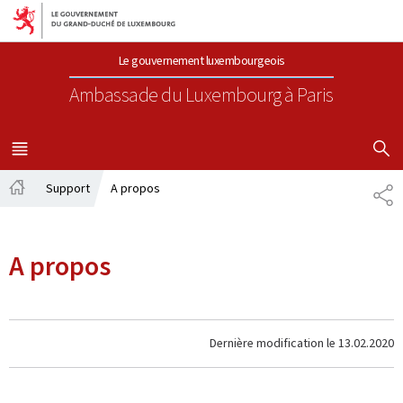
Aller au menu principal
Aller au contenu
Le gouvernement luxembourgeois
Ambassade du Luxembourg
à Paris
AFFICHER
MENU
PRINCIPAL
Support
A propos
PA
Accueil
A propos
Dernière modification le
13.02.2020