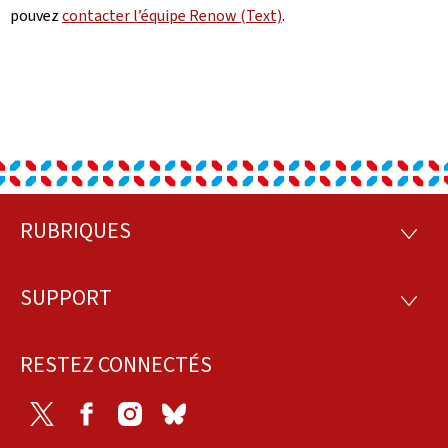
pouvez
contacter l’équipe Renow (Text)
.
RUBRIQUES
Pied
RUBRI
de
SUPPORT
SUPP
page
RESTEZ CONNECTÉS
Twitter
Facebook
Instagram
Bluesky