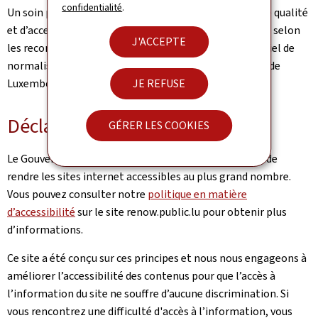
confidentialité
.
Un soin particulier a été pris pour garantir un niveau de qualité
et d’accessibilité satisfaisant. Ce portail est développé selon
J'ACCEPTE
les recommandations du référentiel Renow (Référentiel de
normalisation web du gouvernement du Grand-Duché de
Luxembourg).
JE REFUSE
Déclaration d’accessibilité
GÉRER LES COOKIES
Le Gouvernement luxembourgeois poursuit l’objectif de
rendre les sites internet accessibles au plus grand nombre.
Vous pouvez consulter notre
politique en matière
d’accessibilité
sur le site renow.public.lu pour obtenir plus
d’informations.
Ce site a été conçu sur ces principes et nous nous engageons à
améliorer l’accessibilité des contenus pour que l’accès à
l’information du site ne souffre d’aucune discrimination. Si
vous rencontrez une difficulté d'accès à l’information, vous