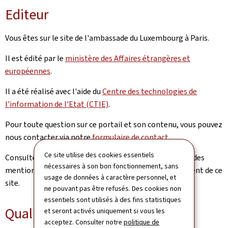
Editeur
Vous êtes sur le site de l'ambassade du Luxembourg à Paris.
Il est édité par le
ministère des Affaires étrangères et
européennes
.
Il a été réalisé avec l'aide du
Centre des technologies de
l'information de l'Etat (CTIE)
.
Pour toute question sur ce portail et son contenu, vous pouvez
nous contacter via notre
formulaire de contact
.
Ce site utilise des cookies essentiels
Consultez la
notice légale
pour prendre connaissance des
nécessaires à son bon fonctionnement, sans
mentions légales et des informations sur l’hébergement de ce
usage de données à caractère personnel, et
site.
ne pouvant pas être refusés. Des cookies non
essentiels sont utilisés à des fins statistiques
Qualité
et seront activés uniquement si vous les
acceptez. Consulter notre
politique de