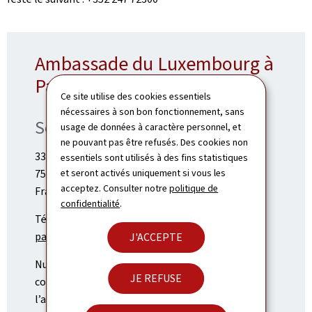
Ambassade du Luxembourg à
Paris
Ce site utilise des cookies essentiels
nécessaires à son bon fonctionnement, sans
Section consulaire
usage de données à caractère personnel, et
ne pouvant pas être refusés. Des cookies non
33, avenue Rapp
essentiels sont utilisés à des fins statistiques
75007 Paris
et seront activés uniquement si vous les
acceptez. Consulter notre
politique de
France
confidentialité
.
Tél: +33 (0)1 45 55 13 37
paris.consulat@mae.etat.lu
J'ACCEPTE
Numéro de la permanence, en cas d'urgence, y
JE REFUSE
compris en dehors des heures d’ouverture de
l’ambassade : +352 247 72300