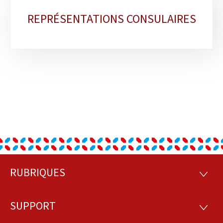
REPRÉSENTATIONS CONSULAIRES
RUBRIQUES
Pied
RUBRI
de
SUPPORT
SUPP
page