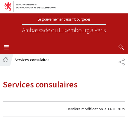
Aller au menu principal
Aller au contenu
Le gouvernement luxembourgeois
Ambassade du Luxembourg
à Paris
AFFICHER
MENU
PRINCIPAL
Services consulaires
PA
Accueil
Services consulaires
Dernière modification le
14.10.2025