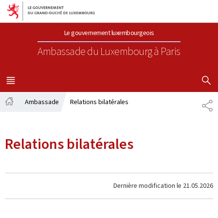
Aller au menu principal
Aller au contenu
Le gouvernement luxembourgeois
Ambassade du Luxembourg
à Paris
AFFICHER
MENU
PRINCIPAL
Ambassade
Relations bilatérales
PA
Accueil
Relations bilatérales
Dernière modification le
21.05.2026