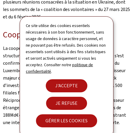
plusieurs réunions consacrées à la situation en Ukraine, dont
les sommets de la « coalition des volontaires » du 27 mars 2025
et du 6 février 2026.
Ce site utilise des cookies essentiels
Coopération économique
nécessaires à son bon fonctionnement, sans
usage de données à caractère personnel, et
ne pouvant pas être refusés. Des cookies non
La coopération économique constitue un autre axe
essentiels sont utilisés à des fins statistiques
structurant de la relation bilatérale. En 2024, la France s’est
et seront activés uniquement si vous les
confirmée comme le troisième partenaire commercial du
acceptez. Consulter notre
politique de
Luxembourg (biens et services). Elle demeure un investisseur
confidentialité
.
majeur dans l’économie luxembourgeoise, avec un stock
d’investissements directs de plus de 81 Md€ et plus de 1 500
J'ACCEPTE
filiales françaises implantées au Grand-Duché.
Réciproquement, le Luxembourg est le premier investisseur
JE REFUSE
étranger en France, avec un stock d’IDE atteignant près de
188Md€ et environ 2 200 filiales luxembourgeoises, illustrant
GÉRER LES COOKIES
une interdépendance économique particulièrement forte.