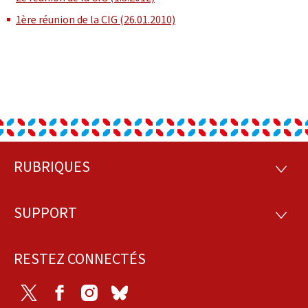
1ère réunion de la CIG (26.01.2010)
RUBRIQUES
Pied
RUBRI
de
SUPPORT
SUPP
page
RESTEZ CONNECTÉS
Twitter
Facebook
Instagram
Bluesky