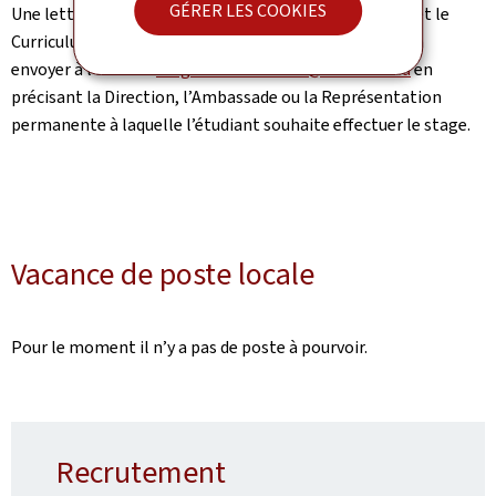
GÉRER LES COOKIES
Une lettre de motivation rédigée en langue française et le
Curriculum Vitae (en format « PDF » ou « Word ») sont à
envoyer à l’adresse
stagiaires.etudiants@mae.etat.lu
en
précisant la Direction, l’Ambassade ou la Représentation
permanente à laquelle l’étudiant souhaite effectuer le stage.
Vacance de poste locale
Pour le moment il n’y a pas de poste à pourvoir.
Recrutement