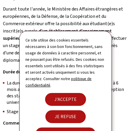
Durant toute l'année, le Ministère des Affaires étrangères et
européennes, de la Défense, de la Coopération et du
Commerce extérieur offre la possibilité aux étudiant(e)s
inscrit(e)s auprès
d’un établissement d’enseignement
supérieur (minimum en 2ème année universitaire)
d’effectuer
Ce site utilise des cookies essentiels
un stage au sein du département à Luxembourg ou auprès
nécessaires à son bon fonctionnement, sans
d’une des ambassades et représentations du réseau
usage de données à caractère personnel, et
ne pouvant pas être refusés. Des cookies non
diplomatique à l’étranger
essentiels sont utilisés à des fins statistiques
Durée du stage
et seront activés uniquement si vous les
acceptez. Consulter notre
politique de
La durée d’un stage peut varier de plusieurs semaines à 6
confidentialité
.
mois au maximum sur une période de 24 mois, à l’exception
des stages conventionnés dans le cadre d’études
J'ACCEPTE
universitaires, où cette durée peut être dépassée.
Stage rémunéré à partir de 4 semaines de stage
JE REFUSE
Comment postuler ?