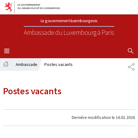
Aller au menu principal
Aller au contenu
Le gouvernement luxembourgeois
Ambassade du Luxembourg
à Paris
AFFICHER
MENU
PRINCIPAL
Ambassade
Postes vacants
PA
Accueil
Postes vacants
Dernière modification le
16.01.2026