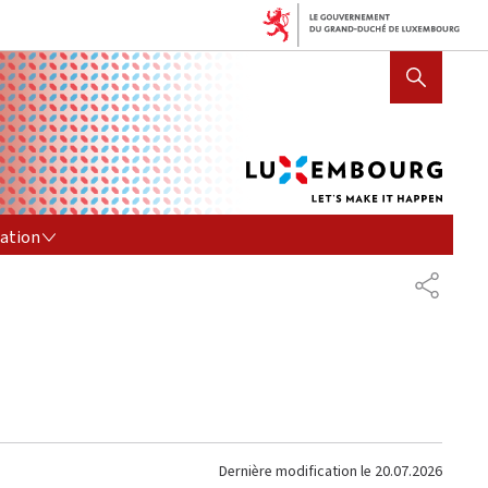
Lux
AFFICHER / MASQUER LA R
let's
mak
it
hap
ION
tation
PARTAG
Dernière modification le
20.07.2026