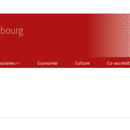
Aller au menu principal
Aller au contenu
bourg
CO-ACCRÉDITAT
sulaires
Economie
Culture
Co-accrédi