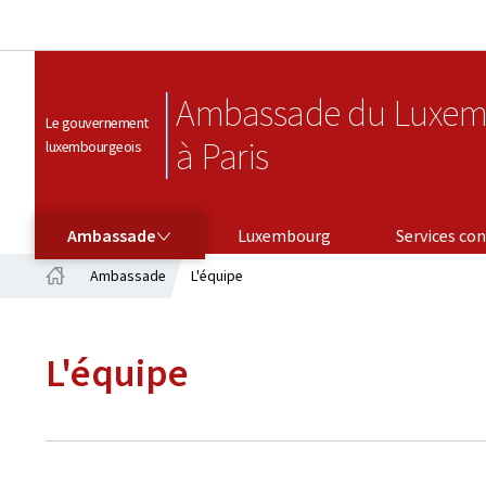
Ambassade du Luxem
Le gouvernement
à Paris
luxembourgeois
AMBASSADE
SERVICES CONSULAIRES
Ambassade
Luxembourg
Services con
Ambassade
L'équipe
Accueil
L'équipe