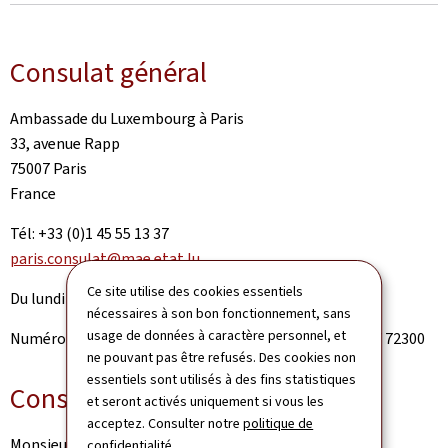
Consulat général
Ambassade du Luxembourg à Paris
33, avenue Rapp
75007 Paris
France
Tél: +33 (0)1 45 55 13 37
paris.consulat@mae.etat.lu
Ce site utilise des cookies essentiels
Du lundi au vendredi 9h-17h
nécessaires à son bon fonctionnement, sans
usage de données à caractère personnel, et
Numéro de la permanence (en cas d'urgence): +352 247 72300
ne pouvant pas être refusés. Des cookies non
essentiels sont utilisés à des fins statistiques
Consulat général à Strasbourg
et seront activés uniquement si vous les
acceptez. Consulter notre
politique de
Monsieur Patrick Engelberg
confidentialité
.