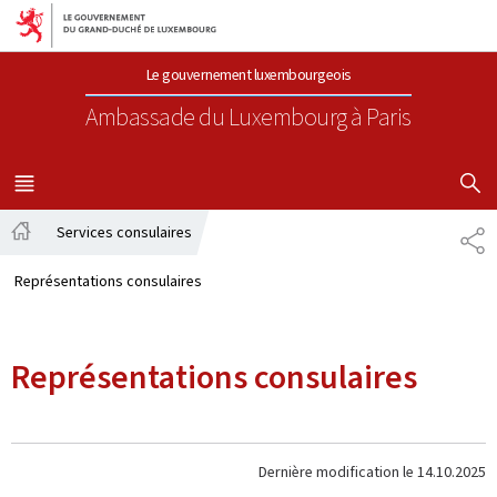
Aller au menu principal
Aller au contenu
Le gouvernement luxembourgeois
Ambassade du Luxembourg
à Paris
AFFICHER
MENU
PRINCIPAL
Services consulaires
PA
Accueil
Représentations consulaires
Représentations consulaires
Dernière modification le
14.10.2025