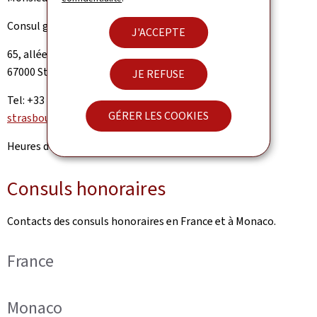
Consul général du Grand-Duché de Luxembourg
J'ACCEPTE
65, allée de la Robertsau
67000 Strasbourg
JE REFUSE
Tel: +33 (0)3 88 15 26 36
GÉRER LES COOKIES
strasbourg.rp@mae.etat.lu
Heures d’ouverture: sur rendez-vous.
Consuls honoraires
Contacts des consuls honoraires en France et à Monaco.
France
Monaco