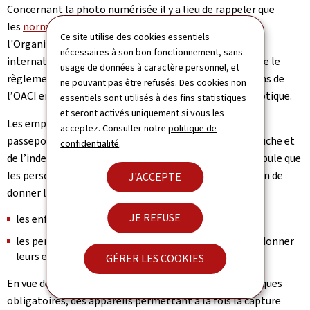
Concernant la photo numérisée il y a lieu de rappeler que
les
normes de qualité (Pdf, 1,64 Mo)
(PDF) définies par
Ce site utilise des cookies essentiels
l'Organisation internationale de l’aviation civile
nécessaires à son bon fonctionnement, sans
internationale (OACI) sont à respecter étant donné que le
usage de données à caractère personnel, et
règlement européen se fonde sur ces recommandations de
ne pouvant pas être refusés. Des cookies non
l’OACI en matière de documents de voyage à lecture optique.
essentiels sont utilisés à des fins statistiques
et seront activés uniquement si vous les
Les empreintes digitales principales à intégrer dans le
acceptez. Consulter notre
politique de
passeport européen sont les empreintes de l’index gauche et
confidentialité
.
de l’index droit. Néanmoins le règlement européen stipule que
les personnes suivantes sont exemptées de l’obligation de
J'ACCEPTE
donner leurs empreintes digitales:
JE REFUSE
les enfants de moins de 12 ans
les personnes qui sont physiquement incapables de donner
leurs empreintes digitales
GÉRER LES COOKIES
En vue de réaliser la collecte des identifiants biométriques
obligatoires, des appareils permettant à la fois la capture