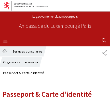
Aller au menu principal
Aller au contenu
Le gouvernement luxembourgeois
Ambassade du Luxembourg
à Paris
AFFICHER
MENU
PRINCIPAL
Services consulaires
PA
Accueil
Organisez votre voyage
Passeport & Carte d'identité
Passeport & Carte d'identité