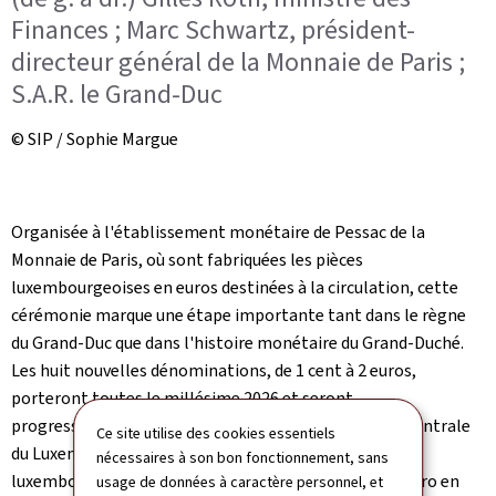
Finances ; Marc Schwartz, président-
directeur général de la Monnaie de Paris ;
S.A.R. le Grand-Duc
© SIP / Sophie Margue
Organisée à l'établissement monétaire de Pessac de la
Monnaie de Paris, où sont fabriquées les pièces
luxembourgeoises en euros destinées à la circulation, cette
cérémonie marque une étape importante tant dans le règne
du Grand-Duc que dans l'histoire monétaire du Grand-Duché.
Les huit nouvelles dénominations, de 1 cent à 2 euros,
porteront toutes le millésime 2026 et seront
progressivement mises en circulation par la Banque centrale
Ce site utilise des cookies essentiels
du Luxembourg à partir du 13 juillet 2026. Les pièces
nécessaires à son bon fonctionnement, sans
luxembourgeoises émises depuis l'introduction de l'euro en
usage de données à caractère personnel, et