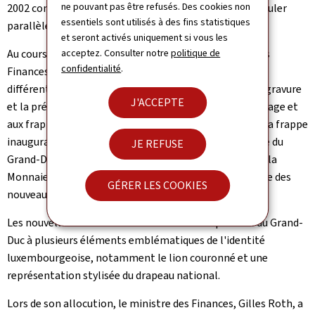
ne pouvant pas être refusés. Des cookies non
2002 conservent leur cours légal et continueront à circuler
essentiels sont utilisés à des fins statistiques
parallèlement aux nouvelles pièces.
et seront activés uniquement si vous les
Au cours de la visite, S.A.R. le Grand-Duc, le ministre des
acceptez. Consulter notre
politique de
confidentialité
.
Finances et le président de la BCL ont découvert les
différentes étapes de fabrication des pièces, depuis la gravure
J'ACCEPTE
et la préparation des outils de frappe jusqu'au monnayage et
aux frappes spéciales. La cérémonie s'est achevée par la frappe
inaugurale de la première pièce de deux euros à l'effigie du
JE REFUSE
Grand-Duc, réalisée en présence des collaborateurs de la
Monnaie de Paris et de l'artiste Chiara Principe, auteure des
GÉRER LES COOKIES
nouveaux graphismes.
Les nouvelles faces nationales associent le portrait du Grand-
Duc à plusieurs éléments emblématiques de l'identité
luxembourgeoise, notamment le lion couronné et une
représentation stylisée du drapeau national.
Lors de son allocution, le ministre des Finances, Gilles Roth, a