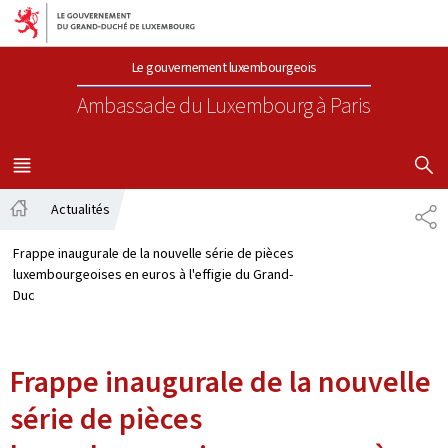
Aller au menu principal
Aller au contenu
Le gouvernement luxembourgeois
Ambassade du Luxembourg
à Paris
AFFICHER
MENU
PRINCIPAL
Actualités
PA
Accueil
Frappe inaugurale de la nouvelle série de pièces
luxembourgeoises en euros à l'effigie du Grand-
Duc
Frappe inaugurale de la nouvelle
série de pièces