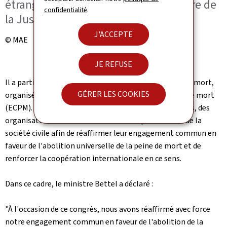
étrangères, Jean-Noël Barrot ; Ministre de
confidentialité
.
la Justice du Liban, Adel Nassar
J'ACCEPTE
© MAE
JE REFUSE
Il a participé au 9e Congrès mondial contre la peine de mort,
GÉRER LES COOKIES
organisé par l'association Ensemble contre la peine de mort
(ECPM). Ce congrès a réuni des responsables politiques, des
organisations internationales et des représentants de la
société civile afin de réaffirmer leur engagement commun en
faveur de l'abolition universelle de la peine de mort et de
renforcer la coopération internationale en ce sens.
Dans ce cadre, le ministre Bettel a déclaré :
"À l'occasion de ce congrès, nous avons réaffirmé avec force
notre engagement commun en faveur de l'abolition de la