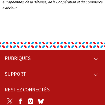
européennes, de la Défense, de la Coopération et du Commerce
extérieur
RUBRIQUES
Pied
RUBRI
de
SUPPORT
SUPP
page
RESTEZ CONNECTÉS
Twitter
Facebook
Instagram
Bluesky