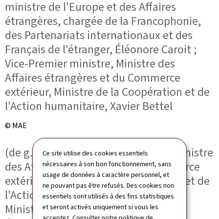
ministre de l'Europe et des Affaires
étrangères, chargée de la Francophonie,
des Partenariats internationaux et des
Français de l'étranger, Éléonore Caroit ;
Vice-Premier ministre, Ministre des
Affaires étrangères et du Commerce
extérieur, Ministre de la Coopération et de
l'Action humanitaire, Xavier Bettel
© MAE
(de g. à dr.) Vice-Premier ministre, Ministre
Ce site utilise des cookies essentiels
des Affaires étrangères et du Commerce
nécessaires à son bon fonctionnement, sans
usage de données à caractère personnel, et
extérieur, Ministre de la Coopération et de
ne pouvant pas être refusés. Des cookies non
l'Action humanitaire, Xavier Bettel ;
essentiels sont utilisés à des fins statistiques
Ministre de l'Europe et des Affaires
et seront activés uniquement si vous les
acceptez. Consulter notre
politique de