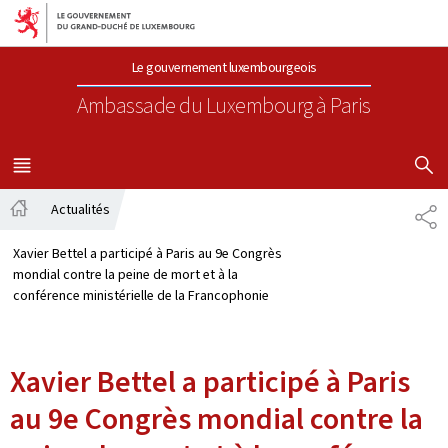
Aller au menu principal
Aller au contenu
Le gouvernement luxembourgeois
Ambassade du Luxembourg
à Paris
AFFICHER
MENU
PRINCIPAL
Actualités
PA
Accueil
Xavier Bettel a participé à Paris au 9e Congrès
mondial contre la peine de mort et à la
conférence ministérielle de la Francophonie
Xavier Bettel a participé à Paris
au 9e Congrès mondial contre la