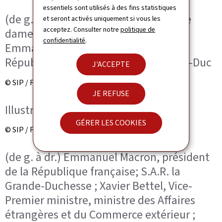
essentiels sont utilisés à des fins statistiques
(de g. à dr.) Brigitte Macron, première
et seront activés uniquement si vous les
acceptez. Consulter notre
politique de
dame de la République française ;
confidentialité
.
Emmanuel Macron, président de la
République française ; S.A.R. le Grand-Duc
J'ACCEPTE
© SIP / Frédéric Sierakowski
JE REFUSE
Illustration
GÉRER LES COOKIES
© SIP / Frédéric Sierakowski
(de g. à dr.) Emmanuel Macron, président
de la République française; S.A.R. la
Grande-Duchesse ; Xavier Bettel, Vice-
Premier ministre, ministre des Affaires
étrangères et du Commerce extérieur ;