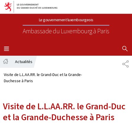
Aller au menu principal
Aller au contenu
Le gouvernement luxembourgeois
Ambassade du Luxembourg
à Paris
AFFICHER
MENU
PRINCIPAL
Actualités
PA
Accueil
Visite de L.L.AA.RR. le Grand-Duc et la Grande-
Duchesse à Paris
Visite de L.L.AA.RR. le Grand-Duc
et la Grande-Duchesse à Paris