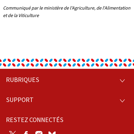
Communiqué par le ministère de l'Agriculture, de l'Alimentation
et de la Viticulture
RUBRIQUES
Pied
RUBRI
de
SUPPORT
SUPP
page
RESTEZ CONNECTÉS