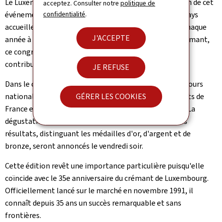
Le Luxembourg n'en est pas à sa première organisation de cet
acceptez. Consulter notre
politique de
événement d'envergure : après 1997, 2005 et 2013, le pays
confidentialité
.
accueille le congrès pour la quatrième fois. Organisé chaque
J'ACCEPTE
année à tour de rôle dans les différentes régions de crémant,
ce congrès favorise les échanges entre producteurs et
contribue activement au rayonnement des crémants.
JE REFUSE
Dans le cadre du congrès se tiendra également le Concours
national des crémants, lors duquel plus de 450 crémants de
GÉRER LES COOKIES
France et du Luxembourg seront dégustés à l'aveugle. La
dégustation aura lieu le vendredi matin à Mondorf. Les
résultats, distinguant les médailles d'or, d'argent et de
bronze, seront annoncés le vendredi soir.
Cette édition revêt une importance particulière puisqu'elle
coïncide avec le 35e anniversaire du crémant de Luxembourg.
Officiellement lancé sur le marché en novembre 1991, il
connaît depuis 35 ans un succès remarquable et sans
frontières.