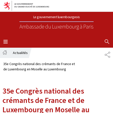
Aller au menu principal
Aller au contenu
Le gouvernement luxembourgeois
Ambassade du Luxembourg
à Paris
AFFICHER
MENU
PRINCIPAL
Actualités
PA
Accueil
35e Congrès national des crémants de France et
de Luxembourg en Moselle au Luxembourg
35e Congrès national des
crémants de France et de
Luxembourg en Moselle au